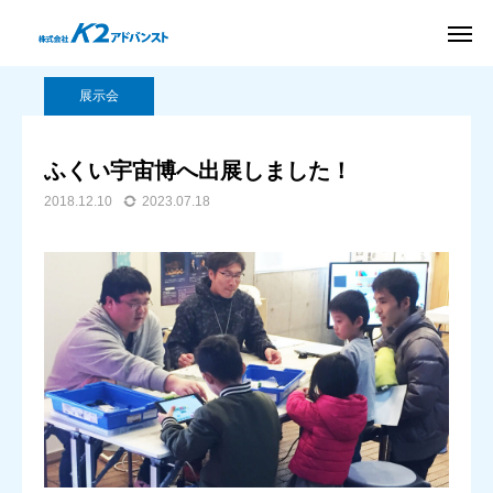
BLOG
展示会
ふくい宇宙博へ出展しました！
新卒採用
サイト
展示会
友だち追加
お問い合わせ
ふくい宇宙博へ出展しました！
資料
2018.12.10
2023.07.18
アクセス
ダウンロード
パッケージ
ソリューション
導入事例
会社案内
BLOG