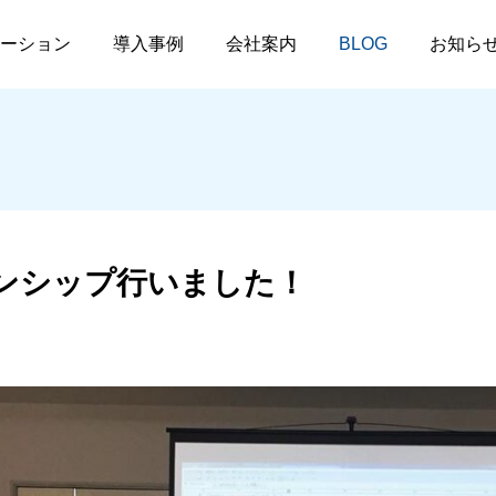
1dayインターンシップ行いました！
ーション
導入事例
会社案内
BLOG
お知ら
イベント出展
採用情報
NEWS
展示会
ーンシップ行いました！
ブレット
その他
福井県情報システム工業
e-messe kanazawa
2025.03.17
2024.10.16
会 会長就任のお知らせ
2026「ET401×DIGタブ
レット」
e-messe kanazawa 2025
第14回勝山産業フェア
埋もれている情報を発掘し
アンケートシステムや検
2026.05.29
2026.05.25
フトウェアです。
ッケージ製品のご案内で