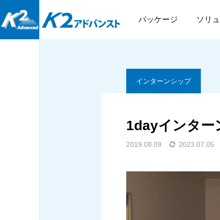
BLOG
インターンシップ
パッケージ
ソリュ
インターンシップ
社内行事
地域貢献
1dayインタ
ケージ
DIGタ
さつきラン＆ウォーク
勝山高校の探究活動に協
2019.08.09
2023.07.05
2025.09.16
2026結果
力させていただきました
ふくいITフォーラム2025
ステムをはじめとするパ
DIGタブレットは、現場に
2026.06.08
2026.06.04
有効活用するパッケージソ