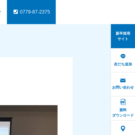
せ
0779-87-2375
新卒採用
サイト
友だち追加
会社説明会
スタッフブログ
パッケージ
DI
ふくいインターンシップ
たきなみさくらばしの桜
お問い合わせ
2024.10.01
フェア
ふくいITフォーラム2024
針システムをはじめとするパ
DIGタブレットは、
2026.05.18
2026.04.06
資料
ダウンロード
す。
有効活用するパッケー