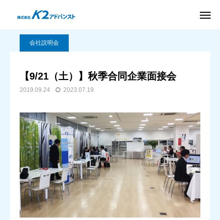
BLOG
会社説明会
【9/21（土）】秋季合同企業面接会
新卒採用
サイト
会社説明会
友だち追加
お問い合わせ
【9/21（土）】秋季合同企業面接会
資料
2019.09.24
2023.07.19
アクセス
ダウンロード
パッケージ
ソリューション
導入事例
会社案内
BLOG