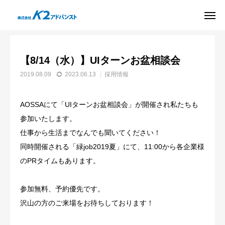
お知らせ
採用情報
【8/14（水）】UIターンお盆相談会
新卒採用
サイト
【8/14（水）】UIターンお盆相談会
友だち追加
お問い合わせ
2019.08.09
2023.06.13
採用情報
資料
アクセス
ダウンロード
AOSSAにて「UIターンお盆相談会」が開催され私たちも
パッケージ
参加いたします。
仕事から生活までなんでも聞いてください！
ソリューション
同時開催される「緑job2019夏」にて、11:00から各企業様
のPRタイムもあります。
導入事例
参加無料、予約優先です。
会社案内
沢山の方のご来場をお待ちしております！
BLOG