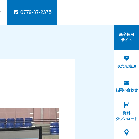
せ
0779-87-2375
新卒採用
サイト
友だち追加
会社説明会
スタッフブログ
パッケージ
DI
ふくいインターンシップ
たきなみさくらばしの桜
お問い合わせ
2024.10.01
フェア
ふくいITフォーラム2024
針システムをはじめとするパ
DIGタブレットは、
2026.05.18
2026.04.06
資料
ダウンロード
す。
有効活用するパッケー