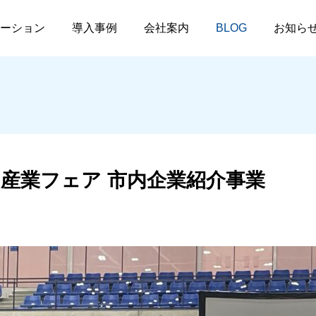
6年度 勝山産業フェア 市内企業紹介事業
ーション
導入事例
会社案内
BLOG
お知ら
イベント出展
採用情報
NEWS
展示会
山産業フェア 市内企業紹介事業
ブレット
その他
福井県情報システム工業
e-messe kanazawa
2025.03.17
2024.10.16
会 会長就任のお知らせ
2026「ET401×DIGタブ
レット」
e-messe kanazawa 2025
第14回勝山産業フェア
埋もれている情報を発掘し
アンケートシステムや検
2026.05.29
2026.05.25
フトウェアです。
ッケージ製品のご案内で