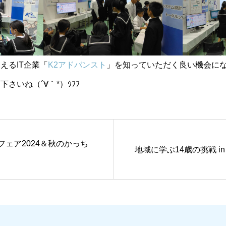
えるIT企業「
K2アドバンスト
」を知っていただく良い機会に
さいね（´∀｀*）ｳﾌﾌ
フェア2024＆秋のかっち
地域に学ぶ14歳の挑戦 i