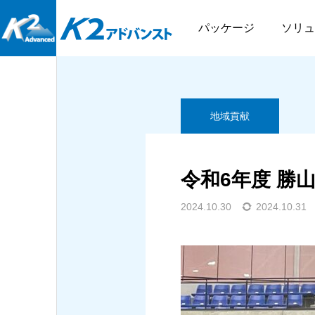
BLOG
地域貢献
令和
パッケージ
ソリュ
地域貢献
社内行事
地域貢献
令和6年度 勝
ケージ
DIGタ
さつきラン＆ウォーク
勝山高校の探究活動に協
2024.10.30
2024.10.31
2025.09.16
2026結果
力させていただきました
ふくいITフォーラム2025
ステムをはじめとするパ
DIGタブレットは、現場に
2026.06.08
2026.06.04
有効活用するパッケージソ