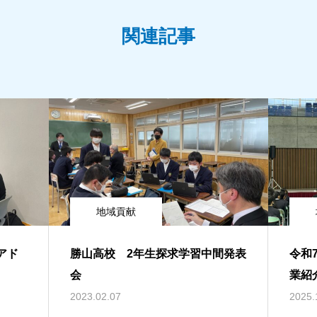
関連記事
地域貢献
2アド
勝山高校 2年生探求学習中間発表
令和
会
業紹
2023.02.07
2025.