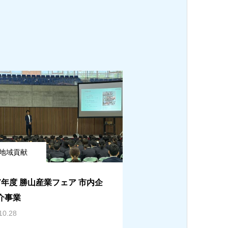
地域貢献
7年度 勝山産業フェア 市内企
介事業
10.28