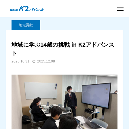
BLOG
地域貢献
地域に学ぶ14歳の挑戦 in K2アドバンスト
新卒採用
サイト
地域貢献
友だち追加
お問い合わせ
地域に学ぶ14歳の挑戦 in K2アドバンス
資料
ト
アクセス
ダウンロード
2025.10.31
2025.12.08
パッケージ
ソリューション
導入事例
会社案内
BLOG