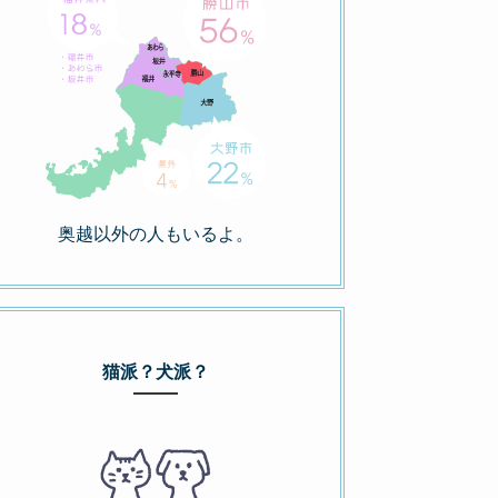
奥越以外の人もいるよ。
猫派？犬派？