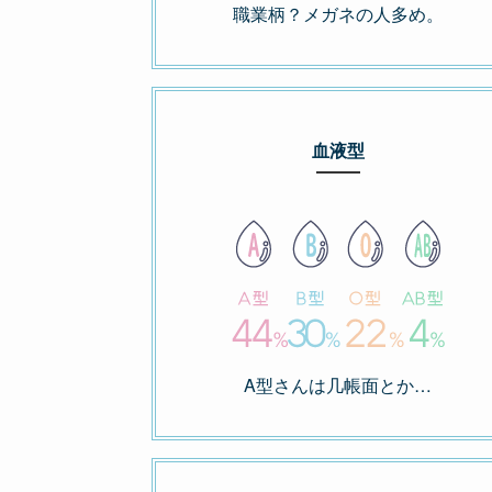
職業柄？メガネの人多め。
血液型
A型さんは几帳面とか…