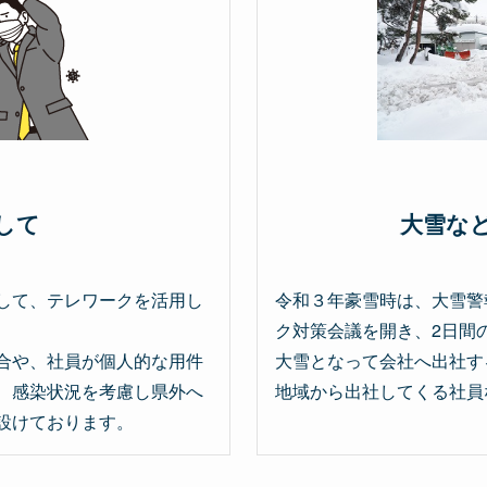
して
大雪な
して、テレワークを活用し
令和３年豪雪時は、大雪警
ク対策会議を開き、2日間
合や、社員が個人的な用件
大雪となって会社へ出社す
、感染状況を考慮し県外へ
地域から出社してくる社員
設けております。